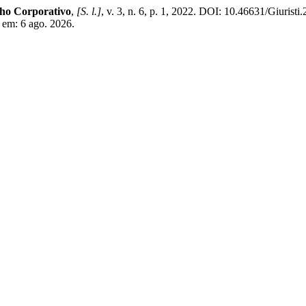
cho Corporativo
,
[S. l.]
, v. 3, n. 6, p. 1, 2022. DOI: 10.46631/Giurist
o em: 6 ago. 2026.