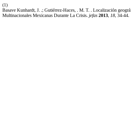
(1)
Basave Kunhardt, J. .; Gutiérrez-Haces, . M. T. . Localización geog
Multinacionales Mexicanas Durante La Crisis.
jefas
2013
,
18
, 34-44.