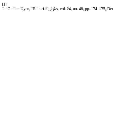
[1]
J. . Guillen Uyen, “Editorial”,
jefas
, vol. 24, no. 48, pp. 174–175, De